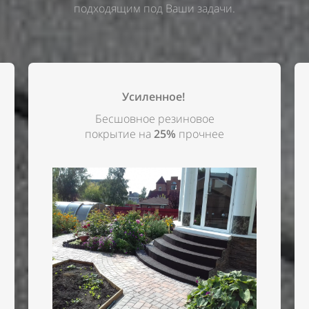
подходящим под Ваши задачи.
Усиленное!
Бесшовное резиновое
покрытие на
25%
прочнее