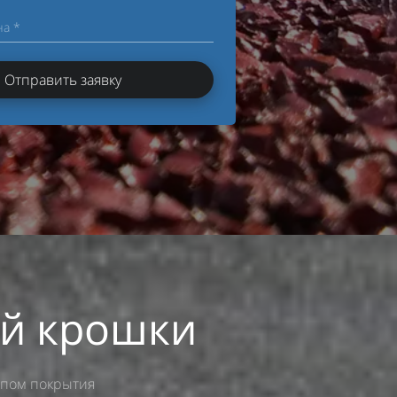
на *
Отправить заявку
ой крошки
ипом покрытия