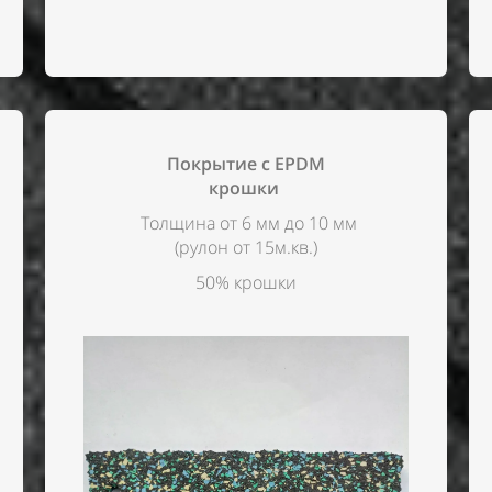
Покрытие с EPDM
крошки
Толщина от 6 мм до 10 мм
(рулон от 15м.кв.)
50% крошки