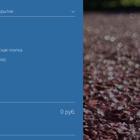
крытие
кая плитка
ок)
0 руб.