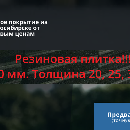
ное покрытие из
осибирске от
овым ценам
Резиновая плитка!!
 мм. Толщина 20, 25, 3
Предва
(точну