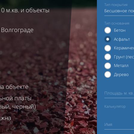
Тип покрытия
0 м.кв. и объекты
Бесшовное по
Тип основания
, Волгограде
Бетон
Асфальт
Керамичес
Грунт (пес
Металл
Дерево
на объекте
Площадь м. кв.
ьной платы
вый, черный)
Калькулятор
ожна
Имя